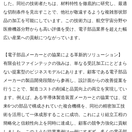
した。同社の技術者たちは、材料特性を徹底的に研究し、最適
な切削条件を見出すことで、他社が敬遠するような複雑形状部
品の加工を可能にしています。この技術力は、航空宇宙分野や
医療機器分野からも高い評価を受け、電子部品業界を超えた幅
広い産業への貢献につながっています。
【電子部品メーカーとの協業による革新的ソリューション】
有限会社ファインテックの強みは、単なる受託加工にとどまら
ない提案型のビジネスモデルにあります。顧客である電子部品
メーカーの製品開発段階から参画し、設計面からの改善提案を
行うことで、製造コストの削減と品質向上の両立を実現してい
ます。例えば、ある半導体製造装置メーカーとの協業では、従
来6つの部品で構成されていた複合機構を、同社の精密加工技
術を活用して一体成形することに成功。これにより組立工程の
簡略化と信頼性向上を同時に達成し、顧客の競争力強化に貢献
しました。このような協業事例は一例にすぎず、多くの電子部