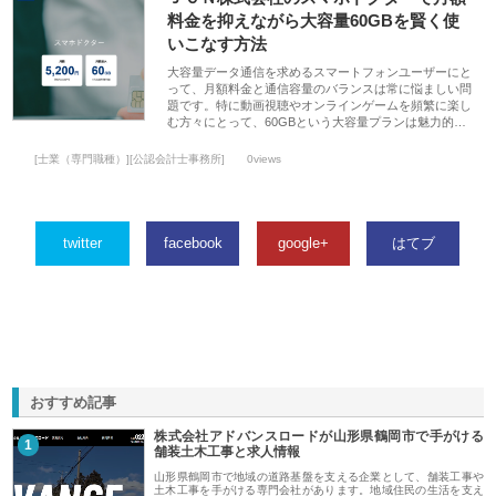
料金を抑えながら大容量60GBを賢く使
いこなす方法
大容量データ通信を求めるスマートフォンユーザーにと
って、月額料金と通信容量のバランスは常に悩ましい問
題です。特に動画視聴やオンラインゲームを頻繁に楽し
む方々にとって、60GBという大容量プランは魅力的…
[士業（専門職種）][公認会計士事務所]
0views
twitter
facebook
google+
はてブ
おすすめ記事
株式会社アドバンスロードが山形県鶴岡市で手がける
1
舗装土木工事と求人情報
山形県鶴岡市で地域の道路基盤を支える企業として、舗装工事や
土木工事を手がける専門会社があります。地域住民の生活を支え