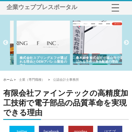
企業ウェブプレスポータル
や店
株式会社スプリングエフが選ば
桑木給食株式会社が福山市で選
株
る理
れる理由とOEMアパレル製造の
ばれる手作り弁当配達の理由
れ
強み
ホーム >
士業（専門職種）
>
公認会計士事務所
有限会社ファインテックの高精度加
工技術で電子部品の品質革命を実現
できる理由
twitter
facebook
google+
はてブ