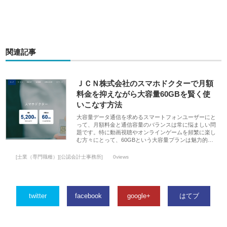
関連記事
ＪＣＮ株式会社のスマホドクターで月額
料金を抑えながら大容量60GBを賢く使
いこなす方法
大容量データ通信を求めるスマートフォンユーザーにと
って、月額料金と通信容量のバランスは常に悩ましい問
題です。特に動画視聴やオンラインゲームを頻繁に楽し
む方々にとって、60GBという大容量プランは魅力的…
[士業（専門職種）][公認会計士事務所]
0views
twitter
facebook
google+
はてブ