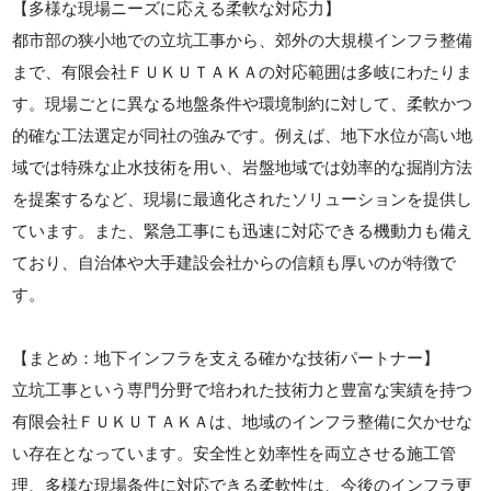
【多様な現場ニーズに応える柔軟な対応力】
都市部の狭小地での立坑工事から、郊外の大規模インフラ整備
まで、有限会社ＦＵＫＵＴＡＫＡの対応範囲は多岐にわたりま
す。現場ごとに異なる地盤条件や環境制約に対して、柔軟かつ
的確な工法選定が同社の強みです。例えば、地下水位が高い地
域では特殊な止水技術を用い、岩盤地域では効率的な掘削方法
を提案するなど、現場に最適化されたソリューションを提供し
ています。また、緊急工事にも迅速に対応できる機動力も備え
ており、自治体や大手建設会社からの信頼も厚いのが特徴で
す。
【まとめ：地下インフラを支える確かな技術パートナー】
立坑工事という専門分野で培われた技術力と豊富な実績を持つ
有限会社ＦＵＫＵＴＡＫＡは、地域のインフラ整備に欠かせな
い存在となっています。安全性と効率性を両立させる施工管
理、多様な現場条件に対応できる柔軟性は、今後のインフラ更