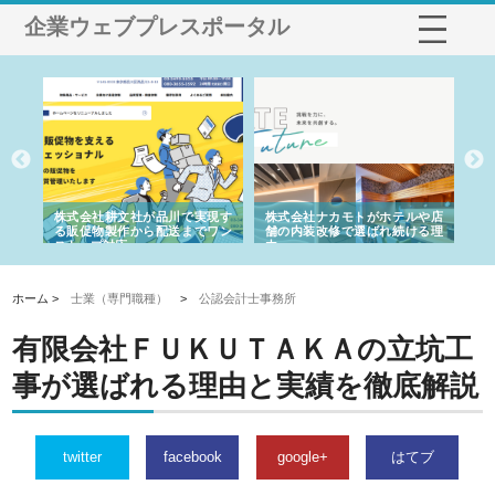
企業ウェブプレスポータル
ノー
株式会社耕文社が品川で実現す
株式会社ナカモトがホテルや店
株
の専
る販促物製作から配送までワン
舗の内装改修で選ばれ続ける理
れ
ストップ対応
由
強
ホーム >
士業（専門職種）
>
公認会計士事務所
有限会社ＦＵＫＵＴＡＫＡの立坑工
事が選ばれる理由と実績を徹底解説
twitter
facebook
google+
はてブ