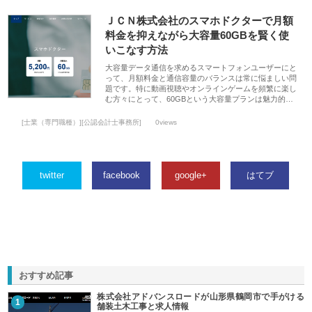
ＪＣＮ株式会社のスマホドクターで月額
料金を抑えながら大容量60GBを賢く使
いこなす方法
大容量データ通信を求めるスマートフォンユーザーにと
って、月額料金と通信容量のバランスは常に悩ましい問
題です。特に動画視聴やオンラインゲームを頻繁に楽し
む方々にとって、60GBという大容量プランは魅力的…
[士業（専門職種）][公認会計士事務所]
0views
twitter
facebook
google+
はてブ
おすすめ記事
株式会社アドバンスロードが山形県鶴岡市で手がける
1
舗装土木工事と求人情報