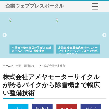
企業ウェブプレスポータル
多摩
有限会社松幸商店が手がける織
北海道軽金属株式会社がスノー
株
工事
ネームと下げ札の製造技術
フライとテーパーブロックの専
る
用ページを新設
ス
ホーム >
士業（専門職種）
>
公認会計士事務所
株式会社アメヤモーターサイクル
が誇るバイクから除雪機まで幅広
い整備技術
twitter
facebook
google+
はてブ