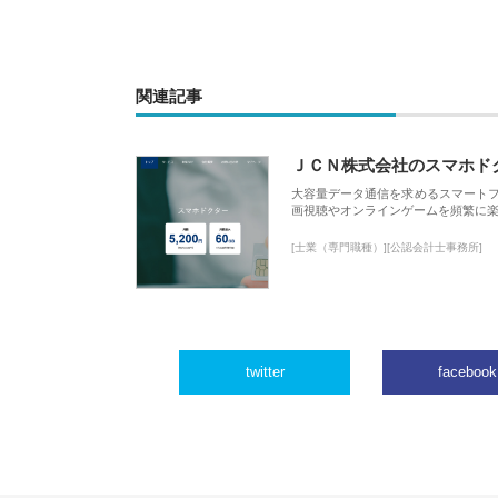
関連記事
ＪＣＮ株式会社のスマホド
大容量データ通信を求めるスマート
画視聴やオンラインゲームを頻繁に楽
[士業（専門職種）][公認会計士事務所]
twitter
facebook