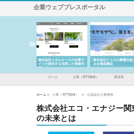
企業ウェブプレスポータル
メタルエースの企業サ
株式会社ＣＳＡの事業内容と強
株式会社山形道路が手が
供する充実した情報内
みを徹底解説
装工事と土木技術の全容
ホーム
士業（専門職種）
運送業
ホーム >
士業（専門職種）
>
公認会計士事務所
株式会社エコ・エナジー関
の未来とは