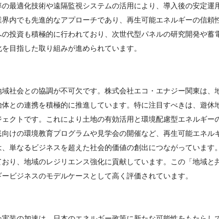
率の最適化技術や遠隔監視システムの活用により、導入後の安定運
業界内でも先進的なアプローチであり、再生可能エネルギーの信頼
への投資も積極的に行われており、次世代型パネルの研究開発や蓄
化を目指した取り組みが進められています。
地域社会との協調が不可欠です。株式会社エコ・エナジー関東は、
治体との連携を積極的に推進しています。特に注目すべきは、遊休
ジェクトです。これにより土地の有効活用と環境配慮型エネルギー
民向けの環境教育プログラムや見学会の開催など、再生可能エネル
は、単なるビジネスを超えた社会的価値の創出につながっています
ており、地域のレジリエンス強化に貢献しています。この「地域と
ギービジネスのモデルケースとして高く評価されています。
】
会実装の加速は、日本のエネルギー政策に新たな可能性をもたらし