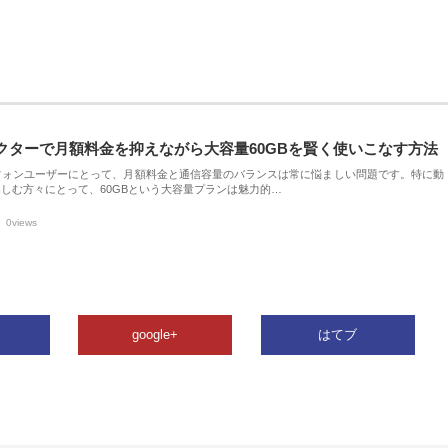
クターで月額料金を抑えながら大容量60GBを賢く使いこなす方法
フォンユーザーにとって、月額料金と通信容量のバランスは常に悩ましい問題です。特に動
しむ方々にとって、60GBという大容量プランは魅力的…
0views
google+
はてブ