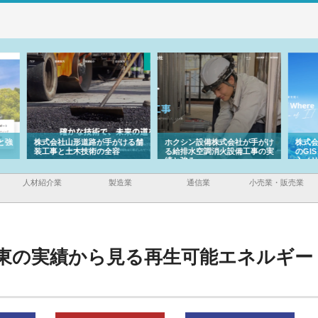
ける舗
ホクシン設備株式会社が手がけ
株式会社東京シー・エム・シー
株式
る給排水空調消火設備工事の実
のGISインフラ管理システム導
から
績と強み
入メリット
由
人材紹介業
製造業
通信業
小売業・販売業
東の実績から見る再生可能エネルギー