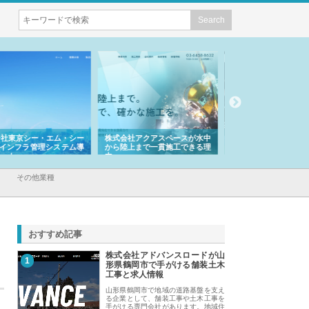
会社アクアスペースが水中
株式会社地盤調査事務所が選ば
株式会社名神精工の
陸上まで一貫施工できる理
れ続ける理由と建設コンサルの
スリリース一覧と注
強み
その他業種
おすすめ記事
株式会社アドバンスロードが山
1
形県鶴岡市で手がける舗装土木
工事と求人情報
山形県鶴岡市で地域の道路基盤を支え
る企業として、舗装工事や土木工事を
手がける専門会社があります。地域住