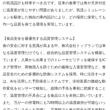
の気流設計も特筆すべき点です。従来の倉庫では角や天井付近
に温度差が生じやすい問題がありましたが、気流シミュレーシ
ョンを駆使した独自の庫内設計により、どの場所に保管しても
均一な品質を保てる環境を実現しています。
【食品安全を最優先する品質管理システム】
食の安全に対する意識が高まる中、株式会社トップランでは単
なる温度管理だけでなく、総合的な品質管理システムを構築し
ています。入庫から出庫までのトレーサビリティを確保するIC
タグ管理や、異物混入を防ぐための厳格な入退室管理など、食
品安全のための多層的な防御システムを採用。特に注目すべき
は、AIを活用した予防保全システムです。冷却装置の微細な動
作変化をセンサーで検知し、故障の予兆を事前に把握すること
で、温度管理の不具合による食品ロスを未然に防いでいます。
また、万が一の停電時にも72時間以上の温度維持が可能なバッ
クアップシステムを完備し、災害時でも食の安全を守る体制を