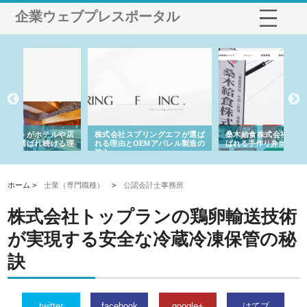
企業ウェブプレスポータル
や店
株式会社スプリングエフが選ば
桑木給食株式会社が福山市で選
株
る理
れる理由とOEMアパレル製造の
ばれる手作り弁当配達の理由
れ
強み
ホーム >
士業（専門職種）
>
公認会計士事務所
株式会社トップランの鶏卵輸送技術
が実現する安全な冷蔵冷凍保管の秘
訣
twitter
facebook
google+
はてブ