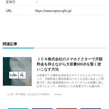
定休日
－
URL
https://www.toprun-gifu.jp/
関連記事
ＪＣＮ株式会社のスマホドクターで月額
料金を抑えながら大容量60GBを賢く使
いこなす方法
大容量データ通信を求めるスマートフォンユーザーにと
って、月額料金と通信容量のバランスは常に悩ましい問
題です。特に動画視聴やオンラインゲームを頻繁に楽し
む方々にとって、60GBという大容量プランは魅力的…
[士業（専門職種）][公認会計士事務所]
0views