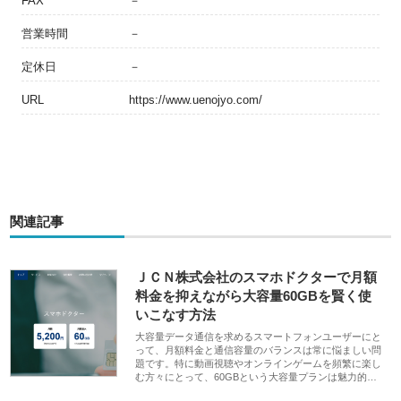
FAX
－
営業時間
－
定休日
－
URL
https://www.uenojyo.com/
関連記事
ＪＣＮ株式会社のスマホドクターで月額
料金を抑えながら大容量60GBを賢く使
いこなす方法
大容量データ通信を求めるスマートフォンユーザーにと
って、月額料金と通信容量のバランスは常に悩ましい問
題です。特に動画視聴やオンラインゲームを頻繁に楽し
む方々にとって、60GBという大容量プランは魅力的…