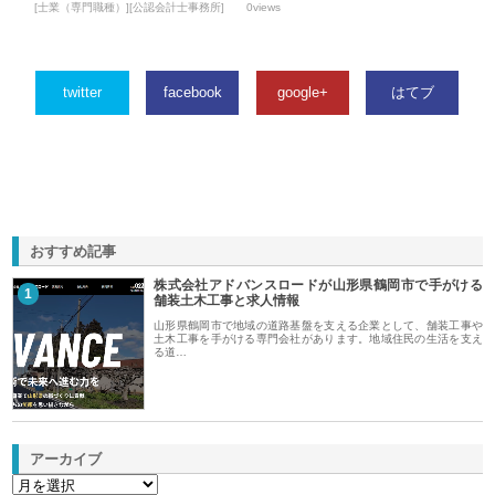
[士業（専門職種）][公認会計士事務所]
0views
twitter
facebook
google+
はてブ
おすすめ記事
株式会社アドバンスロードが山形県鶴岡市で手がける
1
舗装土木工事と求人情報
山形県鶴岡市で地域の道路基盤を支える企業として、舗装工事や
土木工事を手がける専門会社があります。地域住民の生活を支え
る道…
アーカイブ