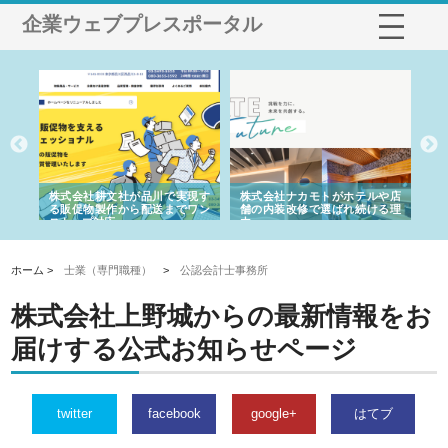
企業ウェブプレスポータル
ノー
株式会社耕文社が品川で実現す
株式会社ナカモトがホテルや店
株
の専
る販促物製作から配送までワン
舗の内装改修で選ばれ続ける理
れ
ストップ対応
由
強
ホーム >
士業（専門職種）
>
公認会計士事務所
株式会社上野城からの最新情報をお
届けする公式お知らせページ
twitter
facebook
google+
はてブ