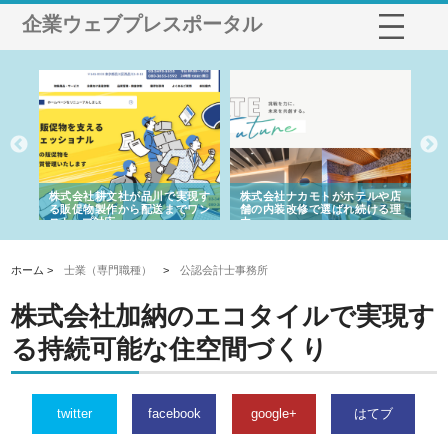
企業ウェブプレスポータル
ノー
株式会社耕文社が品川で実現す
株式会社ナカモトがホテルや店
株
の専
る販促物製作から配送までワン
舗の内装改修で選ばれ続ける理
れ
ストップ対応
由
強
ホーム >
士業（専門職種）
>
公認会計士事務所
株式会社加納のエコタイルで実現す
る持続可能な住空間づくり
twitter
facebook
google+
はてブ