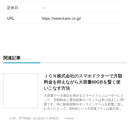
定休日
－
URL
https://www.kano.co.jp/
関連記事
ＪＣＮ株式会社のスマホドクターで月額
料金を抑えながら大容量60GBを賢く使
いこなす方法
大容量データ通信を求めるスマートフォンユーザーにと
って、月額料金と通信容量のバランスは常に悩ましい問
題です。特に動画視聴やオンラインゲームを頻繁に楽し
む方々にとって、60GBという大容量プランは魅力的…
[士業（専門職種）][公認会計士事務所]
0views