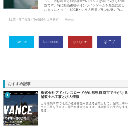
って、月額料金と通信容量のバランスは常に悩ましい問
題です。特に動画視聴やオンラインゲームを頻繁に楽し
む方々にとって、60GBという大容量プランは魅力的…
[士業（専門職種）][公認会計士事務所]
0views
twitter
facebook
google+
はてブ
おすすめ記事
株式会社アドバンスロードが山形県鶴岡市で手がける
1
舗装土木工事と求人情報
山形県鶴岡市で地域の道路基盤を支える企業として、舗装工事や
土木工事を手がける専門会社があります。地域住民の生活を支え
る道…