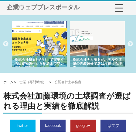
企業ウェブプレスポータル
ノー
株式会社耕文社が品川で実現す
株式会社ナカモトがホテルや店
株
の専
る販促物製作から配送までワン
舗の内装改修で選ばれ続ける理
れ
ストップ対応
由
強
ホーム >
士業（専門職種）
>
公認会計士事務所
株式会社加藤環境の土壌調査が選ば
れる理由と実績を徹底解説
twitter
facebook
google+
はてブ