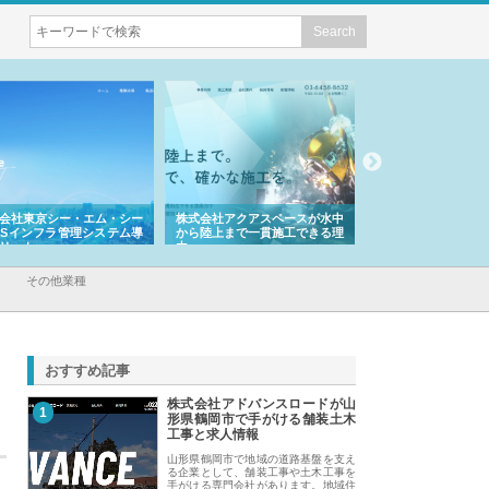
会社東京シー・エム・シー
株式会社アクアスペースが水中
株式会社地盤調査事
ISインフラ管理システム導
から陸上まで一貫施工できる理
れ続ける理由と建設
リット
由
強み
その他業種
おすすめ記事
株式会社アドバンスロードが山
1
形県鶴岡市で手がける舗装土木
工事と求人情報
山形県鶴岡市で地域の道路基盤を支え
る企業として、舗装工事や土木工事を
手がける専門会社があります。地域住