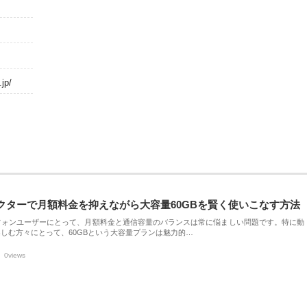
jp/
クターで月額料金を抑えながら大容量60GBを賢く使いこなす方法
フォンユーザーにとって、月額料金と通信容量のバランスは常に悩ましい問題です。特に動
しむ方々にとって、60GBという大容量プランは魅力的…
0views