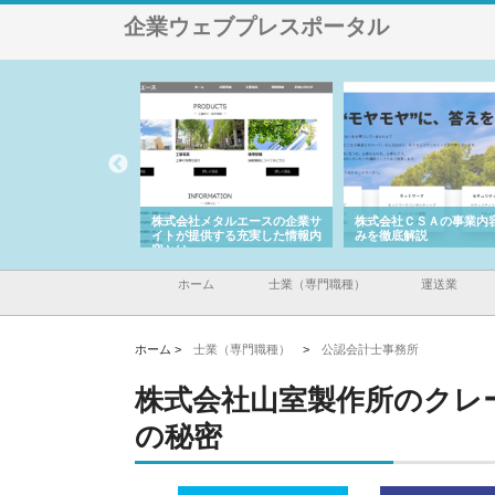
企業ウェブプレスポータル
ナツハラが建設と鋲螺
株式会社メタルエースの企業サ
株式会社ＣＳＡの事業内
暮らしを支える理由
イトが提供する充実した情報内
みを徹底解説
容とは
ホーム
士業（専門職種）
運送業
ホーム >
士業（専門職種）
>
公認会計士事務所
株式会社山室製作所のクレ
の秘密