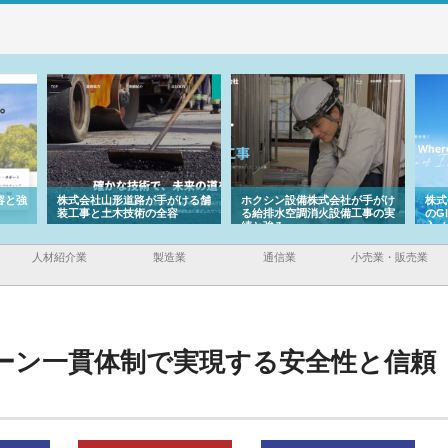
容と強
株式会社山形道路が手がける舗
ホクシン設備株式会社が手がけ
株式
装工事と土木技術の全容
る給排水空調消火設備工事の実
のG
績と強み
入メ
人材紹介業
製造業
通信業
小売業・販売業
ーン一貫体制で実現する安全性と信頼