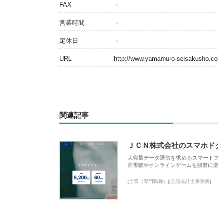
FAX
－
営業時間
－
定休日
－
URL
http://www.yamamuro-seisakusho.co.
関連記事
ＪＣＮ株式会社のスマホド
大容量データ通信を求めるスマート
画視聴やオンラインゲームを頻繁に楽
[士業（専門職種）][公認会計士事務所]