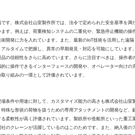
械です。株式会社山室製作所では、法令で定められた安全基準を満
います。例えば、荷重検知システムの二重化や、緊急停止機能の操
術開発に力を入れています。また、最新のIoT技術を活用した遠隔
リアルタイムで把握し、異常の早期発見・対応を可能にしています
製品の信頼性をさらに高めています。さらに注目すべきは、操作者
感的に操作できるインターフェースの開発や、オペレーター向けの
の取り組みの一環として評価されています。
現場条件や用途に対して、カスタマイズ能力の高さも株式会社山室
、特殊な形状の荷物を扱うための専用アタッチメントの開発など、
する柔軟性が高く評価されています。製鉄所や造船所といった重工
同社のクレーンが活躍しているのはこのためです。また、納入後の