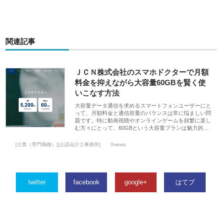
関連記事
ＪＣＮ株式会社のスマホドクターで月額
料金を抑えながら大容量60GBを賢く使
いこなす方法
大容量データ通信を求めるスマートフォンユーザーにと
って、月額料金と通信容量のバランスは常に悩ましい問
題です。特に動画視聴やオンラインゲームを頻繁に楽し
む方々にとって、60GBという大容量プランは魅力的…
[士業（専門職種）][公認会計士事務所]
0views
twitter
facebook
google+
はてブ