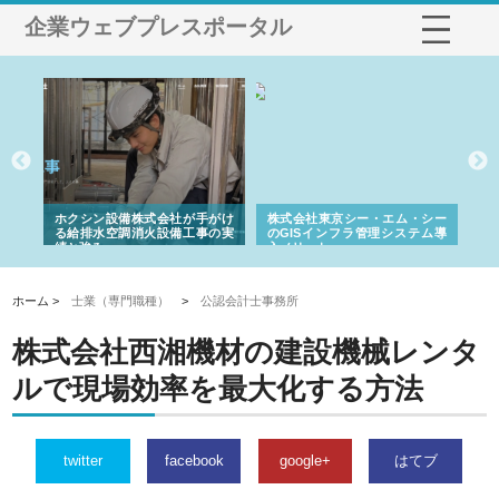
企業ウェブプレスポータル
る舗
ホクシン設備株式会社が手がけ
株式会社東京シー・エム・シー
株
る給排水空調消火設備工事の実
のGISインフラ管理システム導
か
績と強み
入メリット
由
ホーム >
士業（専門職種）
>
公認会計士事務所
株式会社西湘機材の建設機械レンタ
ルで現場効率を最大化する方法
twitter
facebook
google+
はてブ