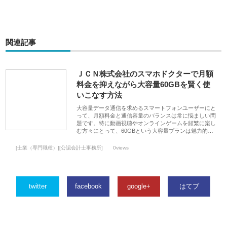
関連記事
ＪＣＮ株式会社のスマホドクターで月額
料金を抑えながら大容量60GBを賢く使
いこなす方法
大容量データ通信を求めるスマートフォンユーザーにと
って、月額料金と通信容量のバランスは常に悩ましい問
題です。特に動画視聴やオンラインゲームを頻繁に楽し
む方々にとって、60GBという大容量プランは魅力的…
[士業（専門職種）][公認会計士事務所]
0views
twitter
facebook
google+
はてブ