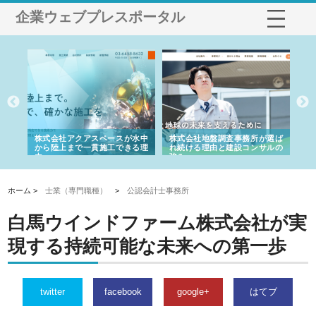
企業ウェブプレスポータル
シー
株式会社アクアスペースが水中
株式会社地盤調査事務所が選ば
株
ム導
から陸上まで一貫施工できる理
れ続ける理由と建設コンサルの
ス
由
強み
ホーム >
士業（専門職種）
>
公認会計士事務所
白馬ウインドファーム株式会社が実
現する持続可能な未来への第一歩
twitter
facebook
google+
はてブ