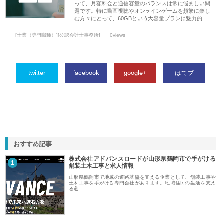
って、月額料金と通信容量のバランスは常に悩ましい問
題です。特に動画視聴やオンラインゲームを頻繁に楽し
む方々にとって、60GBという大容量プランは魅力的…
[士業（専門職種）][公認会計士事務所]
0views
twitter
facebook
google+
はてブ
おすすめ記事
株式会社アドバンスロードが山形県鶴岡市で手がける
1
舗装土木工事と求人情報
山形県鶴岡市で地域の道路基盤を支える企業として、舗装工事や
土木工事を手がける専門会社があります。地域住民の生活を支え
る道…