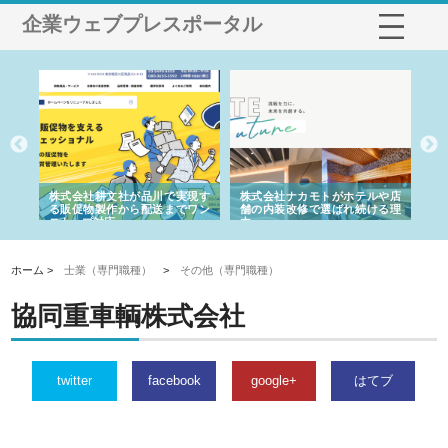
企業ウェブプレスポータル
ノー
株式会社耕文社が品川で実現す
株式会社ナカモトがホテルや店
株
の専
る販促物製作から配送までワン
舗の内装改修で選ばれ続ける理
れ
ストップ対応
由
強
ホーム >
士業（専門職種）
>
その他（専門職種）
協同重車輌株式会社
twitter
facebook
google+
はてブ