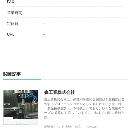
FAX
－
営業時間
－
定休日
－
URL
－
関連記事
森工業株式会社
森工業株式会社は、産業用設備の金属部品を高精度に製
作するプロフェッショナルとして知られています。特に
「多品種少量加工」を得意としており、様々な業種のニ
ーズに柔軟に対応しています。これまでの長い経験と
熟…
[製造業][その他_製造・加工]
0views