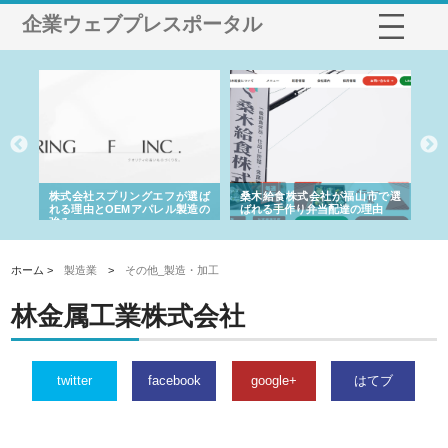
企業ウェブプレスポータル
や店
株式会社スプリングエフが選ば
桑木給食株式会社が福山市で選
株
る理
れる理由とOEMアパレル製造の
ばれる手作り弁当配達の理由
れ
強み
ホーム >
製造業
>
その他_製造・加工
林金属工業株式会社
twitter
facebook
google+
はてブ