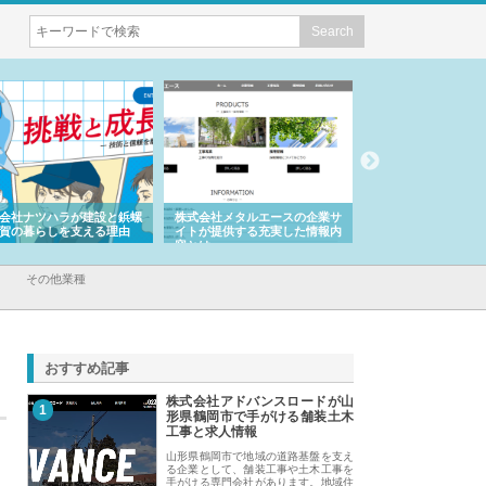
会社ナツハラが建設と鋲螺
株式会社メタルエースの企業サ
株式会社ＣＳＡの事
賀の暮らしを支える理由
イトが提供する充実した情報内
みを徹底解説
容とは
その他業種
おすすめ記事
株式会社アドバンスロードが山
1
形県鶴岡市で手がける舗装土木
工事と求人情報
山形県鶴岡市で地域の道路基盤を支え
る企業として、舗装工事や土木工事を
手がける専門会社があります。地域住