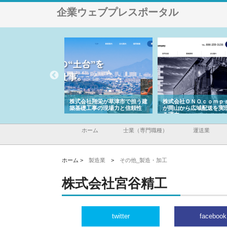
企業ウェブプレスポータル
ハクシンが大阪で選ば
株式会社翔栄が草津市で担う建
株式会社ＯＮＯｃｏｍｐ
工事の実績と強み
築基礎工事の現場力と信頼性
が岡山から広域配送を実
る理由
ホーム
士業（専門職種）
運送業
ホーム >
製造業
>
その他_製造・加工
株式会社宮谷精工
twitter
facebook