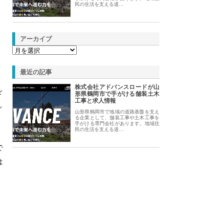
民の生活を支える道…
アーカイブ
最近の記事
株式会社アドバンスロードが山
を
形県鶴岡市で手がける舗装土木
工事と求人情報
し
山形県鶴岡市で地域の道路基盤を支え
る企業として、舗装工事や土木工事を
手がける専門会社があります。地域住
民の生活を支える道…
で
は