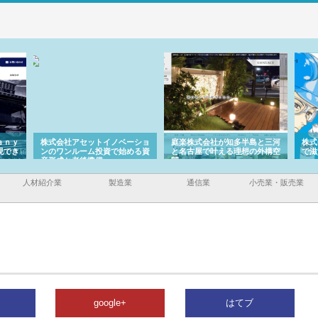
ａｎｙ
株式会社アセットイノベーショ
庭楽株式会社が知多半島と三河
株式
現でき
ンのワンルーム投資で始める資
と名古屋で叶える理想の外構空
で滋
産形成と老後準備
間
人材紹介業
製造業
通信業
小売業・販売業
google+
はてブ