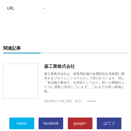
URL
－
関連記事
森工業株式会社
森工業株式会社は、産業用設備の金属部品を高精度に製
作するプロフェッショナルとして知られています。特に
「多品種少量加工」を得意としており、様々な業種のニ
ーズに柔軟に対応しています。これまでの長い経験と
熟…
[製造業][その他_製造・加工]
0views
twitter
facebook
google+
はてブ