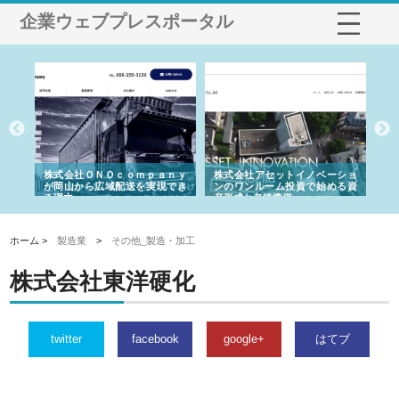
企業ウェブプレスポータル
う建
株式会社ＯＮＯｃｏｍｐａｎｙ
株式会社アセットイノベーショ
庭
性
が岡山から広域配送を実現でき
ンのワンルーム投資で始める資
と
る理由
産形成と老後準備
間
ホーム >
製造業
>
その他_製造・加工
株式会社東洋硬化
twitter
facebook
google+
はてブ