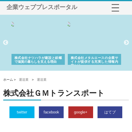
企業ウェブプレスポータル
三河
株式会社ナツハラが建設と鋲螺
株式会社メタルエースの企業サ
株
構空
で滋賀の暮らしを支える理由
イトが提供する充実した情報内
み
容とは
ホーム >
運送業
>
運送業
株式会社ＧＭトランスポート
twitter
facebook
google+
はてブ